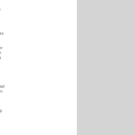
n
des
er
n
g
ail
en.
ng