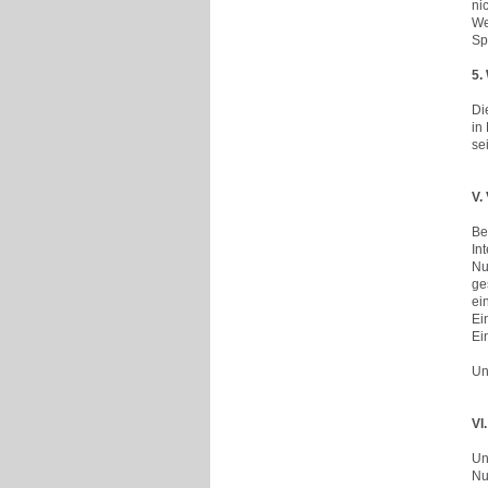
ni
We
Sp
5.
Di
in
se
V.
Be
In
Nu
ge
ei
Ei
Ei
Un
VI
Un
Nu