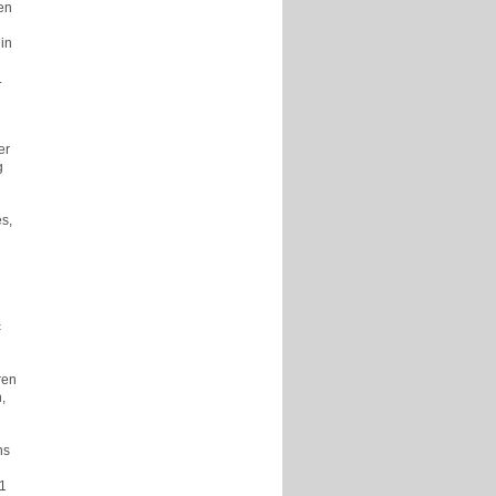
en
in
.
er
g
s,
c
ren
,
ns
 1