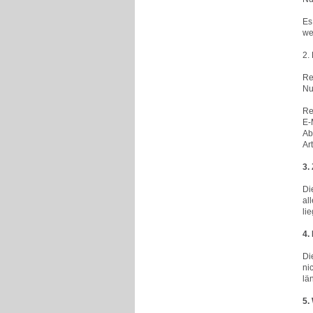
Es
we
2.
Re
Nu
Re
E-
Ab
Ar
3.
Di
al
li
4.
Di
ni
lä
5.