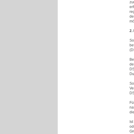
zu
er
re
de
mö
2.
So
be
(D
Be
des
DS
Du
So
Ve
DS
Fü
na
di
Is
od
Gr