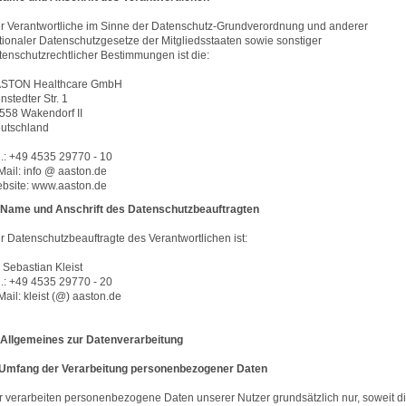
r Verantwortliche im Sinne der Datenschutz-Grundverordnung und anderer
tionaler Datenschutzgesetze der Mitgliedsstaaten sowie sonstiger
tenschutzrechtlicher Bestimmungen ist die:
STON Healthcare GmbH
nstedter Str. 1
558 Wakendorf II
utschland
l.: +49 4535 29770 - 10
Mail: info @ aaston.de
bsite: www.aaston.de
. Name und Anschrift des Datenschutzbeauftragten
r Datenschutzbeauftragte des Verantwortlichen ist:
. Sebastian Kleist
l.: +49 4535 29770 - 20
Mail: kleist (@) aaston.de
I. Allgemeines zur Datenverarbeitung
 Umfang der Verarbeitung personenbezogener Daten
r verarbeiten personenbezogene Daten unserer Nutzer grundsätzlich nur, soweit d