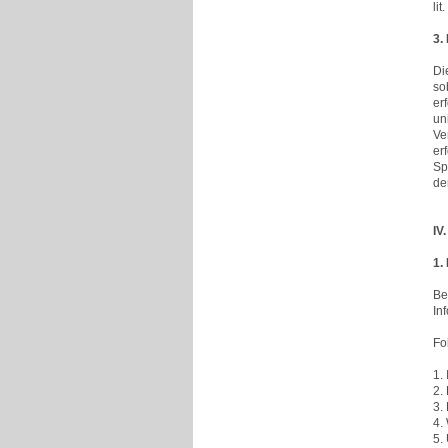
li
3.
Di
so
er
un
Ve
er
Sp
de
IV
1.
Be
In
Fo
1.
2.
3.
4.
5.