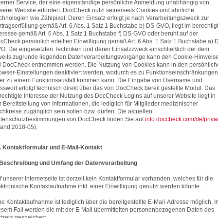
terner Service, der eine eigenständige persönliche Anmeldung unabhängig von
serer Website erfordert. DocCheck nutzt seinerseits Cookies und ähnliche
chnologien wie Zählpixel. Deren Einsatz erfolgt je nach Verarbeitungszweck zur
rtragserfüllung gemäß Art. 6 Abs. 1 Satz 1 Buchstabe b) DS-GVO, liegt im berechtig
teresse gemäß Art. 6 Abs. 1 Satz 1 Buchstabe f) DS-GVO oder beruht auf der
cCheck persönlich erteilten Einwilligung gemäß Art. 6 Abs. 1 Satz 1 Buchstabe a) 
O. Die eingesetzten Techniken und deren Einsatzzweck einschließlich der dem
weils zugrunde liegenden Datenverarbeitungsvorgänge kann den Cookie-Hinweis
i DocCheck entnommen werden. Die Nutzung von Cookies kann in den persönlich
owser-Einstellungen deaktiviert werden, wodurch es zu Funktionseinschränkungen
er zu einem Funktionsausfall kommen kann. Die Eingabe von Username und
sswort erfolgt technisch direkt über das von DocCheck bereit gestellte Modul. Das
rechtigte Interesse der Nutzung des DocCheck Logins auf unserer Website liegt in
r Bereitstellung von Informationen, die lediglich für Mitglieder medizinischer
chkreise zugänglich sein sollen bzw. dürfen. Die aktuellen
tenschutzbestimmungen von DocCheck finden Sie auf
info.doccheck.com/de/priva
tand 2018-05).
I. Kontaktformular und E-Mail-Kontakt
 Beschreibung und Umfang der Datenverarbeitung
f unserer Internetseite ist derzeit kein Kontaktformular vorhanden, welches für die
ektronische Kontaktaufnahme inkl. einer Einwilligung genutzt werden könnte.
ne Kontaktaufnahme ist lediglich über die bereitgestellte E-Mail-Adresse möglich. I
esem Fall werden die mit der E-Mail übermittelten personenbezogenen Daten des
tzers gespeichert.