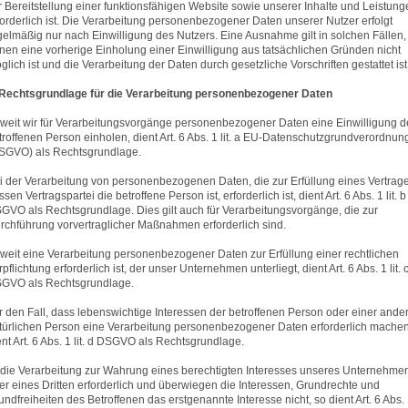
r Bereitstellung einer funktionsfähigen Website sowie unserer Inhalte und Leistung
forderlich ist. Die Verarbeitung personenbezogener Daten unserer Nutzer erfolgt
gelmäßig nur nach Einwilligung des Nutzers. Eine Ausnahme gilt in solchen Fällen, 
nen eine vorherige Einholung einer Einwilligung aus tatsächlichen Gründen nicht
glich ist und die Verarbeitung der Daten durch gesetzliche Vorschriften gestattet ist
 Rechtsgrundlage für die Verarbeitung personenbezogener Daten
weit wir für Verarbeitungsvorgänge personenbezogener Daten eine Einwilligung d
troffenen Person einholen, dient Art. 6 Abs. 1 lit. a EU-Datenschutzgrundverordnun
SGVO) als Rechtsgrundlage.
i der Verarbeitung von personenbezogenen Daten, die zur Erfüllung eines Vertrage
sen Vertragspartei die betroffene Person ist, erforderlich ist, dient Art. 6 Abs. 1 lit. b
GVO als Rechtsgrundlage. Dies gilt auch für Verarbeitungsvorgänge, die zur
rchführung vorvertraglicher Maßnahmen erforderlich sind.
weit eine Verarbeitung personenbezogener Daten zur Erfüllung einer rechtlichen
rpflichtung erforderlich ist, der unser Unternehmen unterliegt, dient Art. 6 Abs. 1 lit. 
GVO als Rechtsgrundlage.
r den Fall, dass lebenswichtige Interessen der betroffenen Person oder einer ande
türlichen Person eine Verarbeitung personenbezogener Daten erforderlich machen
ent Art. 6 Abs. 1 lit. d DSGVO als Rechtsgrundlage.
t die Verarbeitung zur Wahrung eines berechtigten Interesses unseres Unternehme
er eines Dritten erforderlich und überwiegen die Interessen, Grundrechte und
undfreiheiten des Betroffenen das erstgenannte Interesse nicht, so dient Art. 6 Abs.