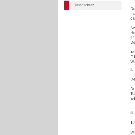
Datenschutz
De
na
da
AA
He
24
De
Te
E-
We
II
De
Dr
Te
E-
II
1.
Wi