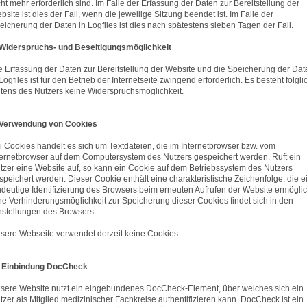
cht mehr erforderlich sind. Im Falle der Erfassung der Daten zur Bereitstellung der
bsite ist dies der Fall, wenn die jeweilige Sitzung beendet ist. Im Falle der
eicherung der Daten in Logfiles ist dies nach spätestens sieben Tagen der Fall.
 Widerspruchs- und Beseitigungsmöglichkeit
e Erfassung der Daten zur Bereitstellung der Website und die Speicherung der Dat
 Logfiles ist für den Betrieb der Internetseite zwingend erforderlich. Es besteht folgli
itens des Nutzers keine Widerspruchsmöglichkeit.
 Verwendung von Cookies
i Cookies handelt es sich um Textdateien, die im Internetbrowser bzw. vom
ternetbrowser auf dem Computersystem des Nutzers gespeichert werden. Ruft ein
tzer eine Website auf, so kann ein Cookie auf dem Betriebssystem des Nutzers
speichert werden. Dieser Cookie enthält eine charakteristische Zeichenfolge, die e
ndeutige Identifizierung des Browsers beim erneuten Aufrufen der Website ermöglic
ne Verhinderungsmöglichkeit zur Speicherung dieser Cookies findet sich in den
nstellungen des Browsers.
sere Webseite verwendet derzeit keine Cookies.
. Einbindung DocCheck
sere Website nutzt ein eingebundenes DocCheck-Element, über welches sich ein
tzer als Mitglied medizinischer Fachkreise authentifizieren kann. DocCheck ist ein