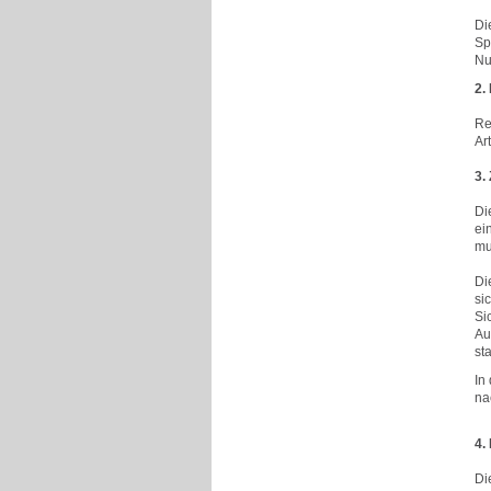
Di
Sp
Nut
2.
Re
Art
3.
Di
ei
mu
Di
si
Si
Au
sta
In
na
4.
Di