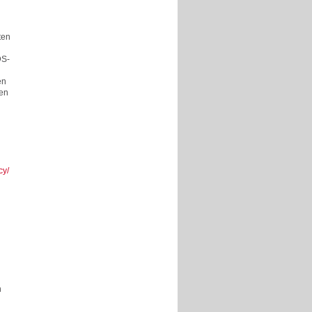
ten
DS-
en
en
cy/
n