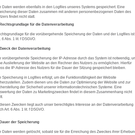
e Daten werden ebenfalls in den Logfiles unseres Systems gespeichert. Eine
eicherung dieser Daten zusammen mit anderen personenbezogenen Daten des
zers findet nicht statt.
 Rechtsgrundlage für die Datenverarbeitung
chtsgrundlage für die vorübergehende Speicherung der Daten und der Logfiles ist
. 6 Abs. 1 lit. f DSGVO.
 Zweck der Datenverarbeitung
e vorübergehende Speicherung der IP-Adresse durch das System ist notwendig, u
ne Auslieferung der Website an den Rechner des Nutzers zu ermöglichen. Hierfür
ss die IP-Adresse des Nutzers für die Dauer der Sitzung gespeichert bleiben.
e Speicherung in Logfiles erfolgt, um die Funktionsfähigkeit der Website
cherzustellen. Zudem dienen uns die Daten zur Optimierung der Website und zur
cherstellung der Sicherheit unserer informationstechnischen Systeme. Eine
swertung der Daten zu Marketingzwecken findet in diesem Zusammenhang nicht
tt.
 diesen Zwecken liegt auch unser berechtigtes Interesse an der Datenverarbeitung
ch Art. 6 Abs. 1 lit. f DSGVO.
 Dauer der Speicherung
e Daten werden gelöscht, sobald sie für die Erreichung des Zweckes ihrer Erhebu