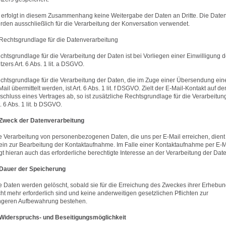
 erfolgt in diesem Zusammenhang keine Weitergabe der Daten an Dritte. Die Date
rden ausschließlich für die Verarbeitung der Konversation verwendet.
 Rechtsgrundlage für die Datenverarbeitung
chtsgrundlage für die Verarbeitung der Daten ist bei Vorliegen einer Einwilligung 
tzers Art. 6 Abs. 1 lit. a DSGVO.
chtsgrundlage für die Verarbeitung der Daten, die im Zuge einer Übersendung ein
Mail übermittelt werden, ist Art. 6 Abs. 1 lit. f DSGVO. Zielt der E-Mail-Kontakt auf de
schluss eines Vertrages ab, so ist zusätzliche Rechtsgrundlage für die Verarbeitun
t. 6 Abs. 1 lit. b DSGVO.
 Zweck der Datenverarbeitung
e Verarbeitung von personenbezogenen Daten, die uns per E-Mail erreichen, dient
lein zur Bearbeitung der Kontaktaufnahme. Im Falle einer Kontaktaufnahme per E-M
egt hieran auch das erforderliche berechtigte Interesse an der Verarbeitung der Dat
 Dauer der Speicherung
e Daten werden gelöscht, sobald sie für die Erreichung des Zweckes ihrer Erhebu
cht mehr erforderlich sind und keine anderweitigen gesetzlichen Pflichten zur
ngeren Aufbewahrung bestehen.
 Widerspruchs- und Beseitigungsmöglichkeit