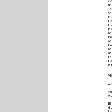
ex
un
Te
Ve
In
Do
GV
je
be
Br
od
Pa
be
de
Fa
Da
(S
VI
1.
Au
el
Ei
di
Nu