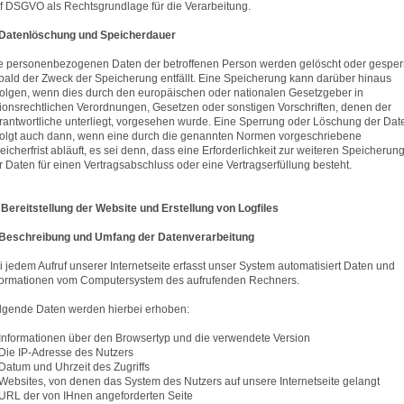
t. f DSGVO als Rechtsgrundlage für die Verarbeitung.
 Datenlöschung und Speicherdauer
e personenbezogenen Daten der betroffenen Person werden gelöscht oder gesperr
bald der Zweck der Speicherung entfällt. Eine Speicherung kann darüber hinaus
folgen, wenn dies durch den europäischen oder nationalen Gesetzgeber in
ionsrechtlichen Verordnungen, Gesetzen oder sonstigen Vorschriften, denen der
rantwortliche unterliegt, vorgesehen wurde. Eine Sperrung oder Löschung der Dat
folgt auch dann, wenn eine durch die genannten Normen vorgeschriebene
eicherfrist abläuft, es sei denn, dass eine Erforderlichkeit zur weiteren Speicherun
r Daten für einen Vertragsabschluss oder eine Vertragserfüllung besteht.
. Bereitstellung der Website und Erstellung von Logfiles
 Beschreibung und Umfang der Datenverarbeitung
i jedem Aufruf unserer Internetseite erfasst unser System automatisiert Daten und
formationen vom Computersystem des aufrufenden Rechners.
lgende Daten werden hierbei erhoben:
 Informationen über den Browsertyp und die verwendete Version
 Die IP-Adresse des Nutzers
 Datum und Uhrzeit des Zugriffs
 Websites, von denen das System des Nutzers auf unsere Internetseite gelangt
 URL der von IHnen angeforderten Seite