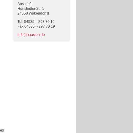
Anschrift:
Henstedter Str. 1
24558 Wakendorf II
Tel. 04535 - 297 70 10
Fax 04535 - 297 70 19
info(at)aaston.de
ies