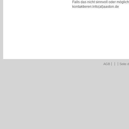
Falls das nicht sinnvoll oder möglic
kontaktieren:info(at)aaston.de
AGB
Seite 