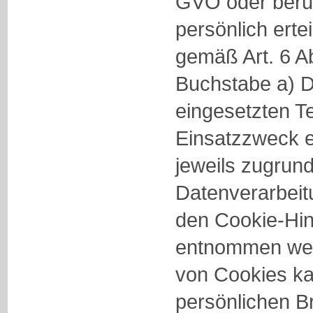
GVO oder beru
persönlich ertei
gemäß Art. 6 A
Buchstabe a) 
eingesetzten T
Einsatzzweck e
jeweils zugrun
Datenverarbei
den Cookie-Hi
entnommen wer
von Cookies ka
persönlichen B