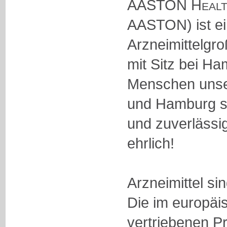
AASTON Healt
AASTON) ist e
Arzneimittelg
mit Sitz bei Ha
Menschen unse
und Hamburg si
und zuverlässig
ehrlich!
Arzneimittel si
Die im europäi
vertriebenen P