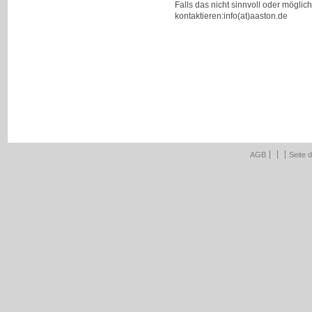
Falls das nicht sinnvoll oder möglic
kontaktieren:info(at)aaston.de
AGB
Seite 