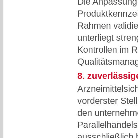
Die Anpassung
Produktkennzei
Rahmen validie
unterliegt stre
Kontrollen im 
Qualitätsmana
8. zuverlässi
Arzneimittelsic
vorderster Stell
den unternehme
Parallelhandels
ausschließlich 