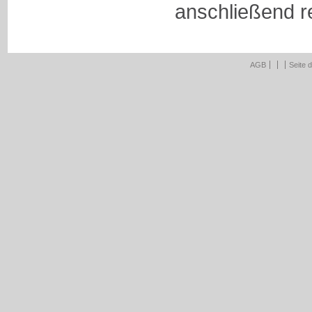
anschließend r
AGB
Seite 