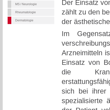
Der Einsatz vo
MS / Neurologie
zählt zu den b
Rheumatologie
der ästhetisch
Dermatologie
Im Gegensat
verschreibungsp
Arzneimitteln i
Einsatz von Bo
die Krank
erstattungsfähi
sich bei ihre
spezialisierte 