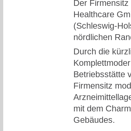
Der Firmensit
Healthcare Gmb
(Schleswig-Hols
nördlichen Ran
Durch die kürz
Komplettmodern
Betriebsstätte 
Firmensitz mod
Arzneimittella
mit dem Charme
Gebäudes.