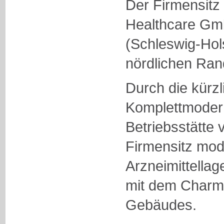
Der Firmensit
Healthcare Gmb
(Schleswig-Hols
nördlichen Ran
Durch die kürz
Komplettmodern
Betriebsstätte 
Firmensitz mod
Arzneimittella
mit dem Charme
Gebäudes.